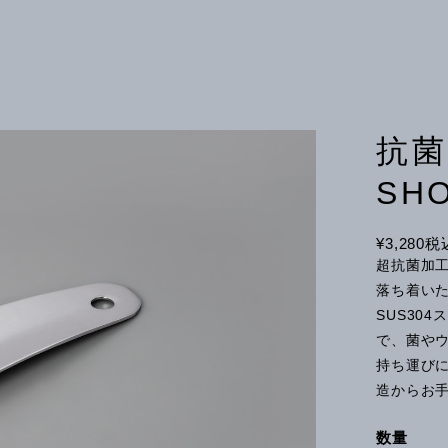
抗
SHO
¥3,280
税
超抗菌加
落ち着い
SUS30
で、菌やウ
持ち運び
造からお
数量