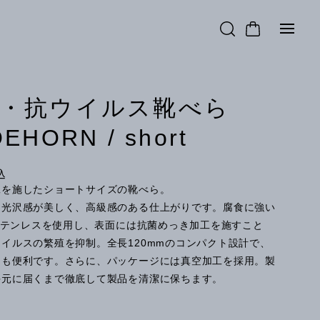
菌・抗ウイルス靴べら
EHORN / short
込
工を施したショートサイズの靴べら。
た光沢感が美しく、高級感のある仕上がりです。腐食に強い
4ステンレスを使用し、表面には抗菌めっき加工を施すこと
イルスの繁殖を抑制。全長120mmのコンパクト設計で、
にも便利です。さらに、パッケージには真空加工を採用。製
手元に届くまで徹底して製品を清潔に保ちます。